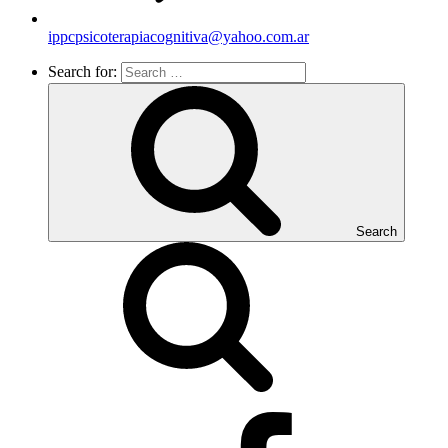
ippcpsicoterapiacognitiva@yahoo.com.ar
Search for:
Search